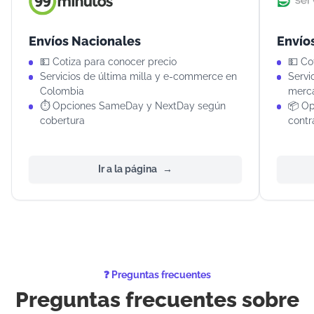
Envíos Nacionales
Envío
💵 Cotiza para conocer precio
💵 Co
Servicios de última milla y e-commerce en
Servi
Colombia
merc
⏱️ Opciones SameDay y NextDay según
📦 Op
cobertura
contr
Ir a la página
❓ Preguntas frecuentes
Preguntas frecuentes sobre