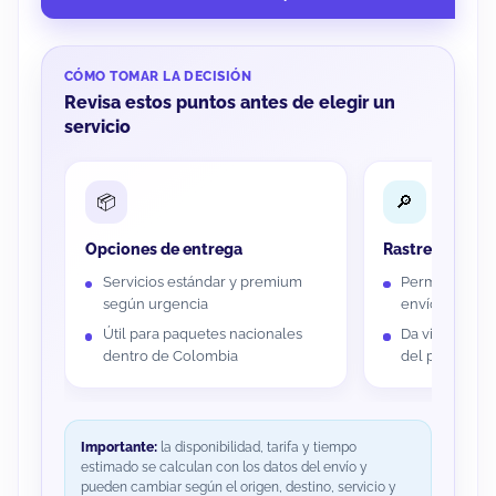
CÓMO TOMAR LA DECISIÓN
Revisa estos puntos antes de elegir un
servicio
Opciones de entrega
Rastreo en lín
Servicios estándar y premium
Permite consul
según urgencia
envío con nú
Útil para paquetes nacionales
Da visibilidad
dentro de Colombia
del paquete
Importante:
la disponibilidad, tarifa y tiempo
estimado se calculan con los datos del envío y
pueden cambiar según el origen, destino, servicio y