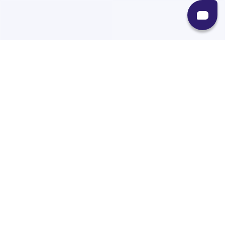
Recursos
Destinos
Políticas
Envíos
Paqueterías
Integraciones
Contacto
Paqueterías
FedEx
99 Minutos
Coordinadora
Servientrega
Mensajeros Urbanos
Interrapidisimo
Ivoy