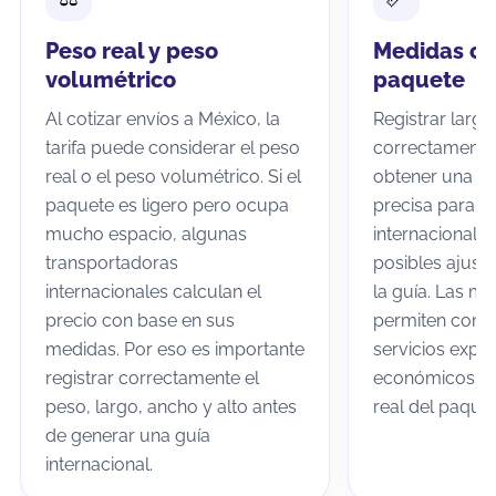
Peso real y peso
Medidas co
volumétrico
paquete
Al cotizar envíos a México, la
Registrar largo
tarifa puede considerar el peso
correctamente
real o el peso volumétrico. Si el
obtener una co
paquete es ligero pero ocupa
precisa para tu
mucho espacio, algunas
internacional 
transportadoras
posibles ajuste
internacionales calculan el
la guía. Las m
precio con base en sus
permiten comp
medidas. Por eso es importante
servicios expre
registrar correctamente el
económicos se
peso, largo, ancho y alto antes
real del paquet
de generar una guía
internacional.