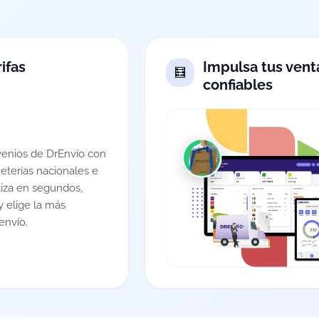
ifas
Impulsa tus vent
confiables
enios de DrEnvío con
ueterías nacionales e
tiza en segundos,
 elige la más
envío.