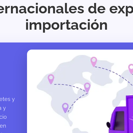
ternacionales de exp
importación
etes y
a y
cio
 en