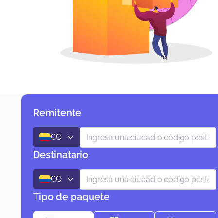
Remitente
CO
Destinatario
CO
Tipo de paquete