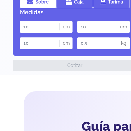
Sobre
Caja
Tarima
Medidas
cm
cm
cm
kg
Cotizar
Guía pa