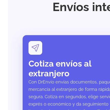
Envíos in
Cotiza envíos al
extranjero
Con DrEnvío envías documentos, paqu
mercancía al extranjero de forma rápid
segura. Cotiza en segundos, elige servi
exprés o económico y da seguimiento