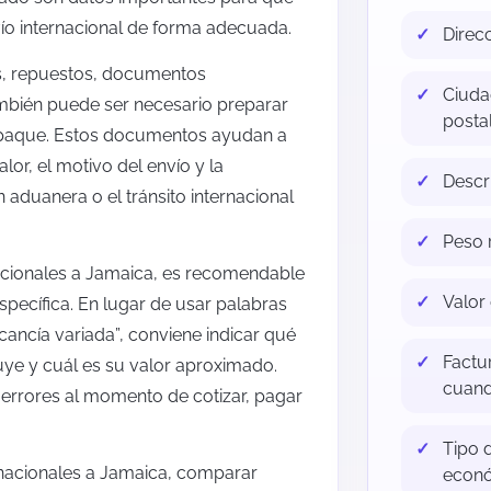
ío internacional de forma adecuada.
Direc
s, repuestos, documentos
Ciuda
mbién puede ser necesario preparar
postal
empaque. Estos documentos ayudan a
alor, el motivo del envío y la
Descr
 aduanera o el tránsito internacional
Peso r
rnacionales a Jamaica, es recomendable
Valor 
specífica. En lugar de usar palabras
cancía variada”, conviene indicar qué
Factu
uye y cuál es su valor aproximado.
cuand
ir errores al momento de cotizar, pagar
Tipo d
rnacionales a Jamaica, comparar
econó