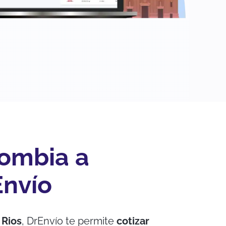
lombia a
Envío
 Rios
, DrEnvío te permite
cotizar