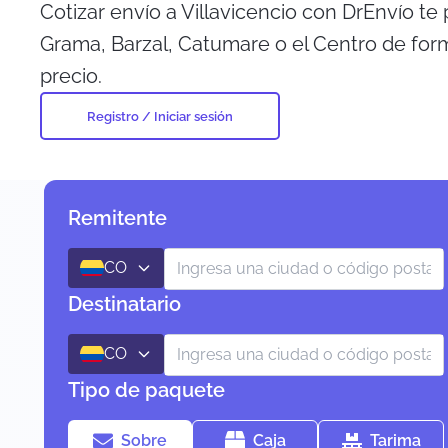
Cotizar envío a Villavicencio con DrEnvío te
Grama, Barzal, Catumare o el Centro de form
precio.
Registro / Iniciar sesión
Remitente
CO
Destinatario
CO
Tipo de paquete
Sobre
Caja
Tarima