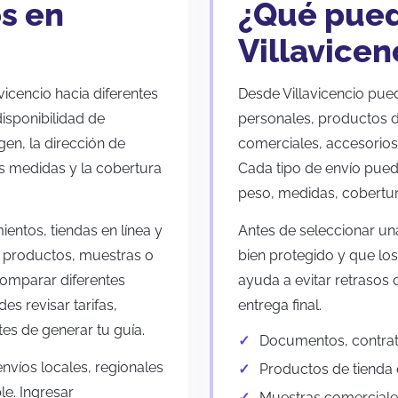
s en
¿Qué pued
Villavicen
icencio hacia diferentes
Desde Villavicencio pue
isponibilidad de
personales, productos 
gen, la dirección de
comerciales, accesorios
las medidas y la cobertura
Cada tipo de envío pued
peso, medidas, cobertur
entos, tiendas en línea y
Antes de seleccionar un
 productos, muestras o
bien protegido y que los
comparar diferentes
ayuda a evitar retrasos d
s revisar tarifas,
entrega final.
es de generar tu guía.
Documentos, contrato
nvíos locales, regionales
Productos de tienda 
le. Ingresar
Muestras comerciales