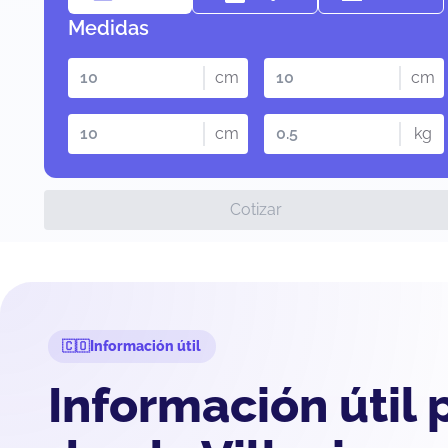
Medidas
cm
cm
cm
kg
Cotizar
Información útil
Información útil