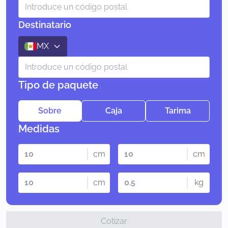
Destinatario
MX
Tipo de paquete
Sobre
Caja
Tarima
Medidas
cm
cm
cm
kg
Cotizar