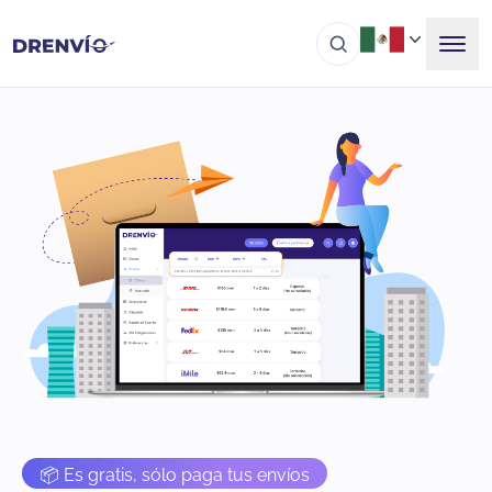
📦 Es gratis, sólo paga tus envíos