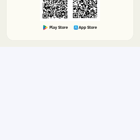
Play Store
App Store