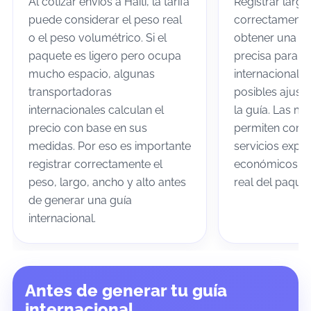
Al cotizar envíos a Haití, la tarifa
Registrar largo
puede considerar el peso real
correctamente
o el peso volumétrico. Si el
obtener una co
paquete es ligero pero ocupa
precisa para tu
mucho espacio, algunas
internacional a
transportadoras
posibles ajuste
internacionales calculan el
la guía. Las m
precio con base en sus
permiten comp
medidas. Por eso es importante
servicios expre
registrar correctamente el
económicos se
peso, largo, ancho y alto antes
real del paquet
de generar una guía
internacional.
Antes de generar tu guía
internacional