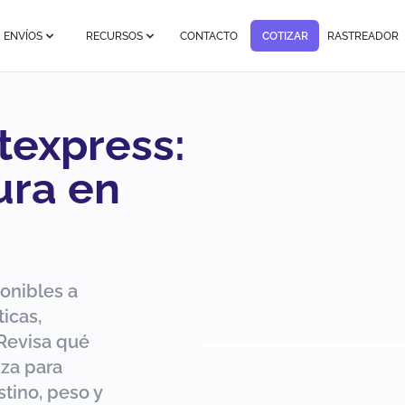
ENVÍOS
RECURSOS
CONTACTO
COTIZAR
RASTREADOR
texpress:
ura en
onibles a
ticas,
Revisa qué
iza para
stino, peso y