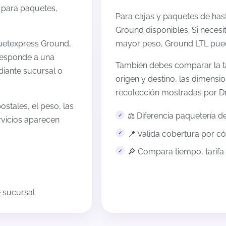
 para paquetes,
Para cajas y paquetes de has
Ground disponibles. Si neces
quetexpress Ground,
mayor peso, Ground LTL pue
responde a una
También debes comparar la tar
diante sucursal o
origen y destino, las dimensi
recolección mostradas por D
ostales, el peso, las
⚖️ Diferencia paquetería d
rvicios aparecen
📍 Valida cobertura por c
🔎 Compara tiempo, tarifa
e sucursal