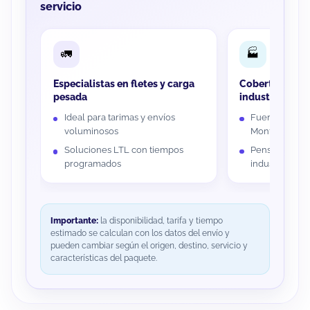
servicio
Especialistas en fletes y carga
Cobertura en 
pesada
industriales
Ideal para tarimas y envíos
Fuerte prese
voluminosos
Monterrey, Gu
Soluciones LTL con tiempos
Pensado para
programados
industriales y
Importante:
la disponibilidad, tarifa y tiempo
estimado se calculan con los datos del envío y
pueden cambiar según el origen, destino, servicio y
características del paquete.