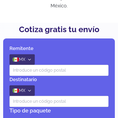
México.
Cotiza gratis tu envío
Remitente
MX
Destinatario
MX
Tipo de paquete