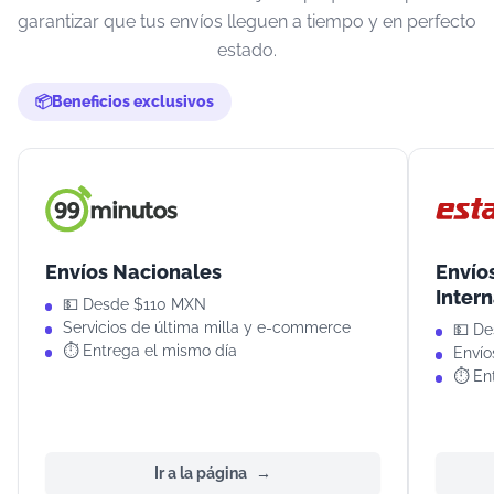
garantizar que tus envíos lleguen a tiempo y en perfecto
estado.
Beneficios exclusivos
Envíos Nacionales
Envío
Inter
💵 Desde $110 MXN
Servicios de última milla y e-commerce
💵 D
⏱️ Entrega el mismo día
Envío
⏱️ En
Ir a la página