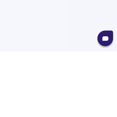
Recursos
Destinos
Políticas
Envíos
Paqueterías
Integraciones
Contacto
Paqueterías
AMPM