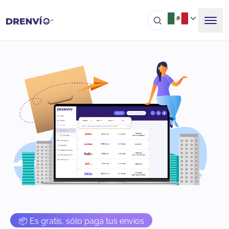
📦 Es gratis, sólo paga tus envíos