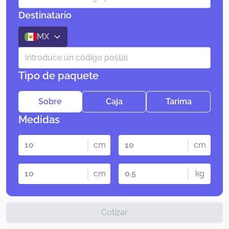
Destinatario
MX
Tipo de paquete
Sobre
Caja
Tarima
Medidas
cm
cm
cm
kg
Cotizar