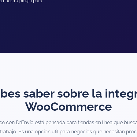
a nuestro plugin para
bes saber sobre la integ
WooCommerce
 con DrEnvío está pensada para tiendas en línea que busca
de trabajo. Es una opción útil para negocios que necesitan pr