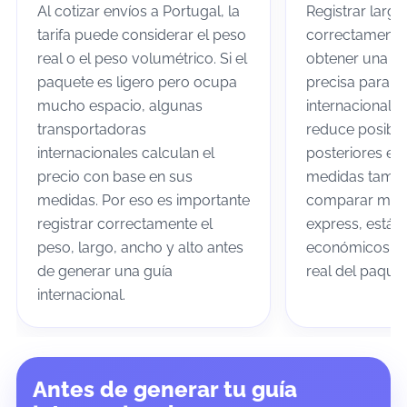
Al cotizar envíos a Portugal, la
Registrar largo
tarifa puede considerar el peso
correctamente
real o el peso volumétrico. Si el
obtener una co
paquete es ligero pero ocupa
precisa para tu
mucho espacio, algunas
internacional a
transportadoras
reduce posible
internacionales calculan el
posteriores en 
precio con base en sus
medidas tambi
medidas. Por eso es importante
comparar mejor
registrar correctamente el
express, están
peso, largo, ancho y alto antes
económicos se
de generar una guía
real del paquet
internacional.
Antes de generar tu guía