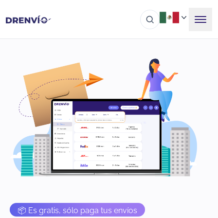
📦 Es gratis, sólo paga tus envíos