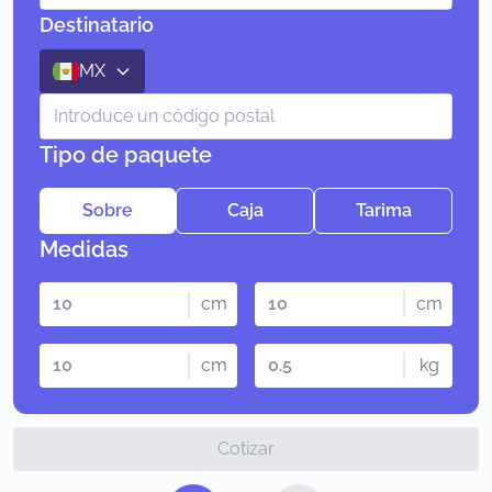
Destinatario
MX
Tipo de paquete
Sobre
Caja
Tarima
Medidas
cm
cm
cm
kg
Cotizar