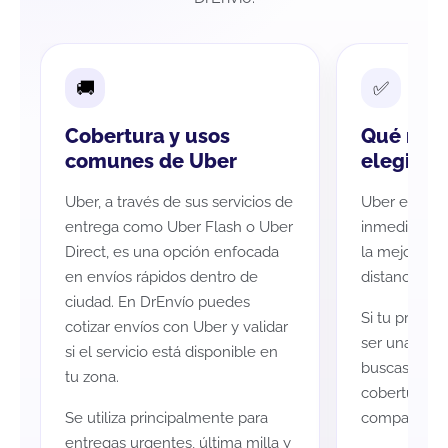
Cobertura y usos
Qué revi
comunes de Uber
elegir U
Uber, a través de sus servicios de
Uber es idea
entrega como Uber Flash o Uber
inmediatas, 
Direct, es una opción enfocada
la mejor opc
en envíos rápidos dentro de
distancias o
ciudad. En DrEnvío puedes
Si tu priorid
cotizar envíos con Uber y validar
ser una excel
si el servicio está disponible en
buscas optim
tu zona.
cobertura na
Se utiliza principalmente para
comparar otr
entregas urgentes, última milla y