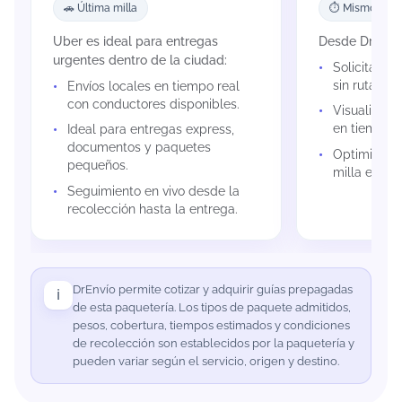
🚗 Última milla
⏱️ Mismo día
Uber es ideal para entregas
Desde DrEnví
urgentes dentro de la ciudad:
Solicitar e
sin rutas fija
Envíos locales en tiempo real
con conductores disponibles.
Visualizar e
en tiempo r
Ideal para entregas express,
documentos y paquetes
Optimizar e
pequeños.
milla en zo
Seguimiento en vivo desde la
recolección hasta la entrega.
DrEnvío permite cotizar y adquirir guías prepagadas
ℹ️
de esta paquetería. Los tipos de paquete admitidos,
pesos, cobertura, tiempos estimados y condiciones
de recolección son establecidos por la paquetería y
pueden variar según el servicio, origen y destino.