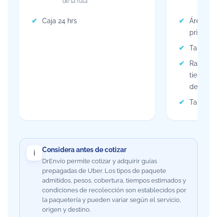
de la ruta
de
Caja 24 hrs
Área met
principal
Tarifa s
Rastreo 
tiempo r
de Uber.
Tarifas a
Considera antes de cotizar
ℹ️
DrEnvío permite cotizar y adquirir guías
prepagadas de Uber. Los tipos de paquete
admitidos, pesos, cobertura, tiempos estimados y
condiciones de recolección son establecidos por
la paquetería y pueden variar según el servicio,
origen y destino.