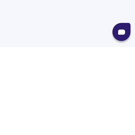
Recursos
Destinos
Políticas
Envíos
Paqueterías
Integraciones
Contacto
Paqueterías
AMPM
99minutos
iVoy