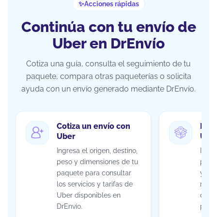
Acciones rápidas
Continúa con tu envío de
Uber en DrEnvío
Cotiza una guía, consulta el seguimiento de tu
paquete, compara otras paqueterías o solicita
ayuda con un envío generado mediante DrEnvío.
Cotiza un envío con
Rast
Uber
Ube
Ingresa el origen, destino,
Ingre
peso y dimensiones de tu
para 
paquete para consultar
y ca
los servicios y tarifas de
repo
Uber disponibles en
duran
DrEnvío.
paqu