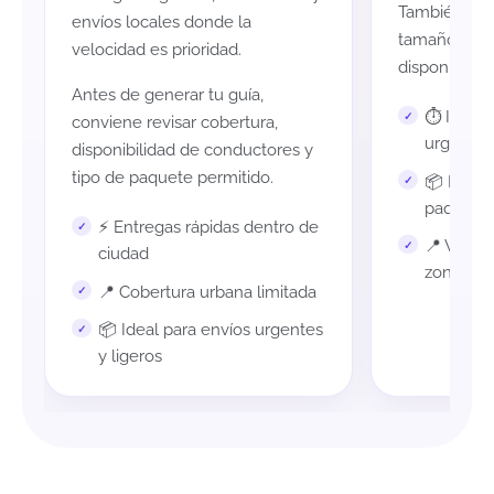
También es i
envíos locales donde la
tamaño del 
velocidad es prioridad.
disponibilida
Antes de generar tu guía,
⏱️ Ideal 
conviene revisar cobertura,
urgentes
disponibilidad de conductores y
tipo de paquete permitido.
📦 Revis
paquete
⚡ Entregas rápidas dentro de
📍 Verifi
ciudad
zona
📍 Cobertura urbana limitada
📦 Ideal para envíos urgentes
y ligeros