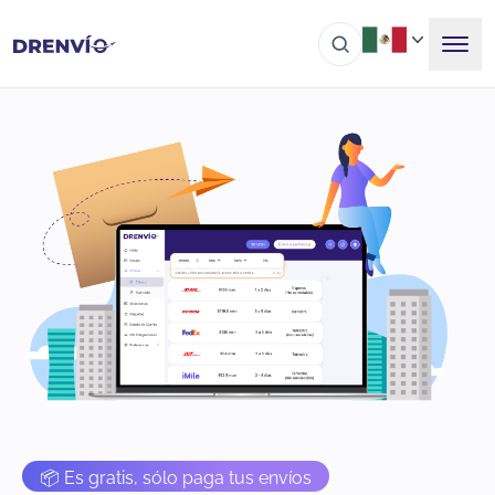
📦 Es gratis, sólo paga tus envíos