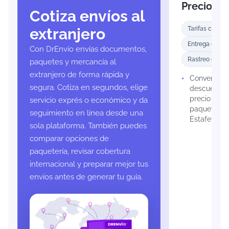
Precios B
Cotiza envíos al
extranjero
Tarifas compet
Entrega confia
Con DrEnvío envías documentos,
Rastreo en lín
paquetes y mercancía al
extranjero de forma rápida y
Convenios 
segura. Cotiza en segundos, elige
descuento e
precio most
servicio exprés o económico y da
paquetería
seguimiento en línea desde una
Estafeta y
sola plataforma. También puedes
comparar opciones de
paquetería, revisar cobertura
internacional y preparar mejor tus
envíos antes de generar tu guía.