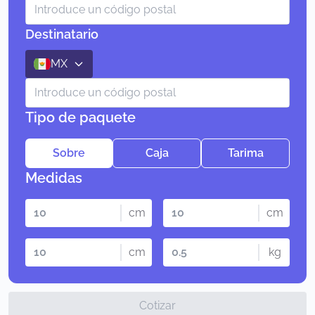
Destinatario
MX
Tipo de paquete
Sobre
Caja
Tarima
Medidas
cm
cm
cm
kg
Cotizar