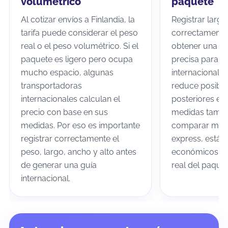
volumétrico
paquete
Al cotizar envíos a Finlandia, la
Registrar largo
tarifa puede considerar el peso
correctamente
real o el peso volumétrico. Si el
obtener una co
paquete es ligero pero ocupa
precisa para tu
mucho espacio, algunas
internacional a
transportadoras
reduce posible
internacionales calculan el
posteriores en 
precio con base en sus
medidas tambi
medidas. Por eso es importante
comparar mejor
registrar correctamente el
express, están
peso, largo, ancho y alto antes
económicos se
de generar una guía
real del paquet
internacional.