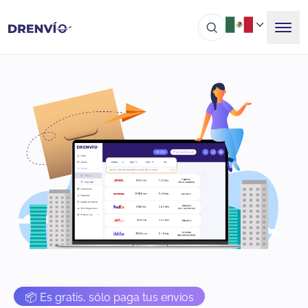
📦 Es gratis, sólo paga tus envíos