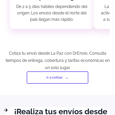
De 2 a 5 días hábiles dependiendo del
La Pa
origen. Los envíos desde el norte del
activas
país llegan más rápido.
a su c
Cotiza tu envío desde La Paz con DrEnvío. Consulta
tiempos de entrega, cobertura y tarifas económicas en
un solo lugar.
Ir a cotizar
¡Realiza tus envíos desde