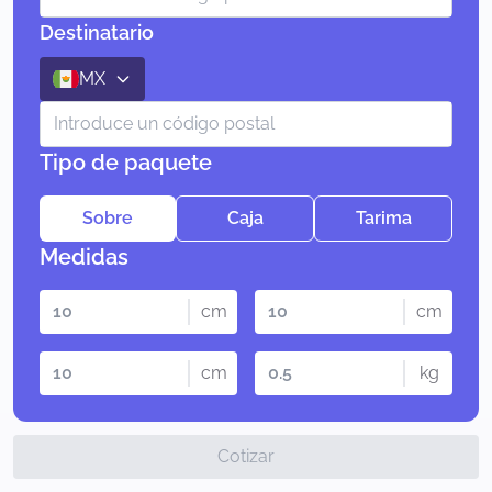
Destinatario
MX
Tipo de paquete
Sobre
Caja
Tarima
Medidas
cm
cm
cm
kg
Cotizar