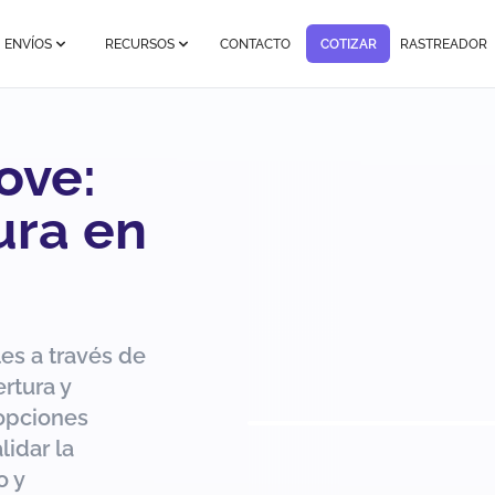
ENVÍOS
RECURSOS
CONTACTO
COTIZAR
RASTREADOR
ove:
ura en
es a través de
ertura y
opciones
lidar la
o y