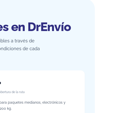
es en DrEnvío
bles a través de
ondiciones de cada
o
bertura de la ruta
para paquetes medianos, electrónicos y
 200 kg.