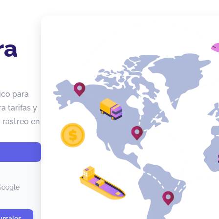
ra
ico para
 tarifas y
 rastreo en
Google
ursales