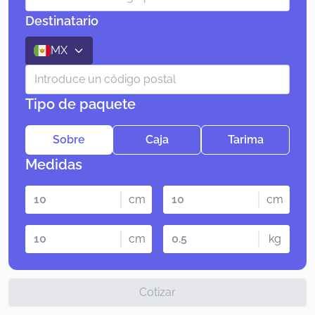
Destinatario
MX
Tipo de paquete
Sobre
Caja
Tarima
Medidas
cm
cm
cm
kg
Cotizar