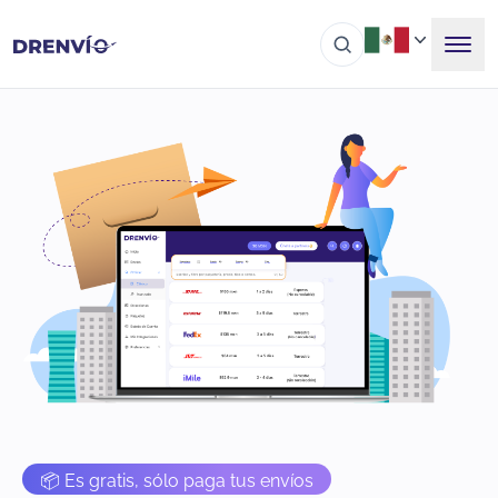
📦 Es gratis, sólo paga tus envíos