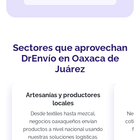
Sectores que aprovechan
DrEnvío en Oaxaca de
Juárez
Artesanías y productores
T
locales
Desde textiles hasta mezcal,
Negoc
negocios oaxaqueños envían
cotiza
productos a nivel nacional usando
for
nuestras soluciones logísticas.