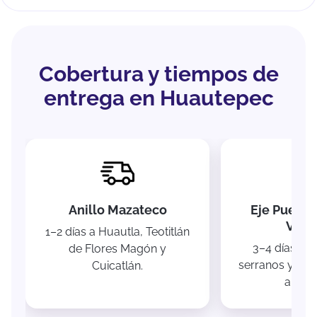
Cobertura y tiempos de
entrega en Huautepec
Anillo Mazateco
Eje Puebl
Vera
1–2 días a Huautla, Teotitlán
3–4 días us
de Flores Magón y
serranos y ent
Cuicatlán.
autopi