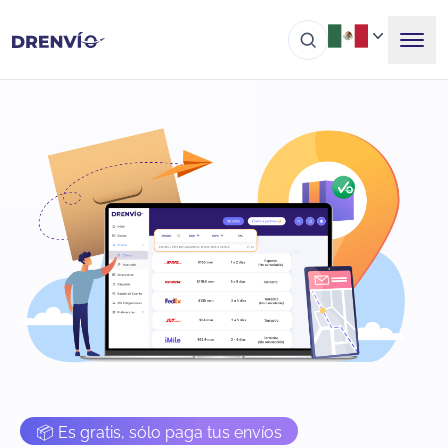
📦 Es gratis, sólo paga tus envíos