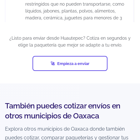
restringidos que no pueden transportarse, como
líquidos, jabones, plantas, polvos, alimentos,
madera, cerámica, juguetes para menores de 3
años, químicos, maquillajes, insecticidas,
suplementos alimenticios, cápsulas, tabletas,
¿Listo para enviar desde Huautepec? Cotiza en segundos y
armas artificiales, restos humanos o animales,
elige la paquetería que mejor se adapte a tu envío.
diamantes industriales, pornografía, billetes de
lotería, cheques, obras de arte, antigüedades,
tarjetas de crédito activadas, productos pirata,
Empieza a enviar
entre otros.
Si un envío contiene artículos prohibidos y ocurre
una eventualidad (pérdida, daño, retención o
confiscación), el seguro puede cancelarse
automáticamente. Además, cada empresa de
También puedes cotizar envíos en
mensajería puede establecer restricciones
adicionales, por lo que es responsabilidad del
otros municipios de Oaxaca
usuario verificar las condiciones antes de generar
la guía.
Explora otros municipios de Oaxaca donde también
puedes cotizar, comparar paqueterías y gestionar tus