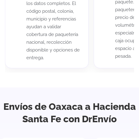
paquete. A
los datos completos. El
paqueterías
código postal, colonia,
precio de 
municipio y referencias
volumétric
ayudan a validar
especialme
cobertura de paquetería
caja ocup
nacional, recolección
espacio au
disponible y opciones de
pesada.
entrega.
Envíos de Oaxaca a Hacienda
Santa Fe con DrEnvío