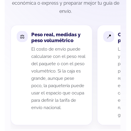
económica o express y preparar mejor tu guía de
envío.
Peso real, medidas y
Cobe
peso volumétrico
paque
El costo de envío puede
La cob
calcularse con el peso real
y Haci
del paquete o con el peso
puede 
volumétrico. Si la caja es
postal
grande, aunque pese
recole
poco, la paquetería puede
entreg
usar el espacio que ocupa
cada p
para definir la tarifa de
es imp
envío nacional.
ruta a
guía d