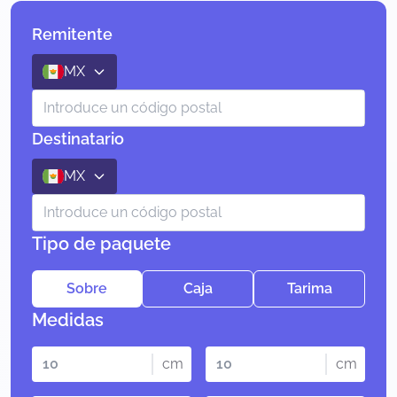
Remitente
MX
Destinatario
MX
Tipo de paquete
Sobre
Caja
Tarima
Medidas
cm
cm