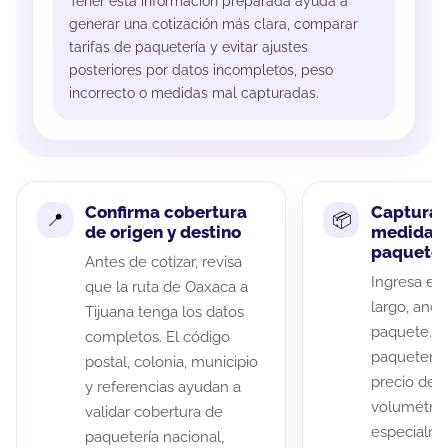
Tener esta información preparada ayuda a
generar una cotización más clara, comparar
tarifas de paquetería y evitar ajustes
posteriores por datos incompletos, peso
incorrecto o medidas mal capturadas.
Confirma cobertura
Captura 
de origen y destino
medidas 
paquete
Antes de cotizar, revisa
Ingresa el 
que la ruta de Oaxaca a
largo, anch
Tijuana tenga los datos
paquete. A
completos. El código
paqueterías
postal, colonia, municipio
precio de 
y referencias ayudan a
volumétric
validar cobertura de
especialme
paquetería nacional,