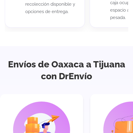
caja ocup
recolección disponible y
espacio au
opciones de entrega.
pesada.
Envíos de Oaxaca a Tijuana
con DrEnvío