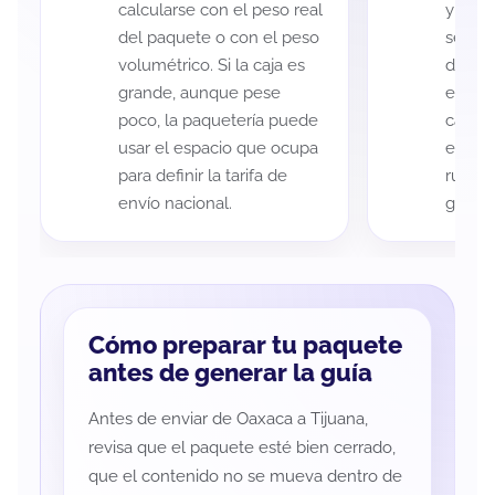
calcularse con el peso real
y Tiju
del paquete o con el peso
según 
volumétrico. Si la caja es
de rec
grande, aunque pese
entreg
poco, la paquetería puede
cada p
usar el espacio que ocupa
es imp
para definir la tarifa de
ruta a
envío nacional.
guía d
Cómo preparar tu paquete
antes de generar la guía
Antes de enviar de Oaxaca a Tijuana,
revisa que el paquete esté bien cerrado,
que el contenido no se mueva dentro de