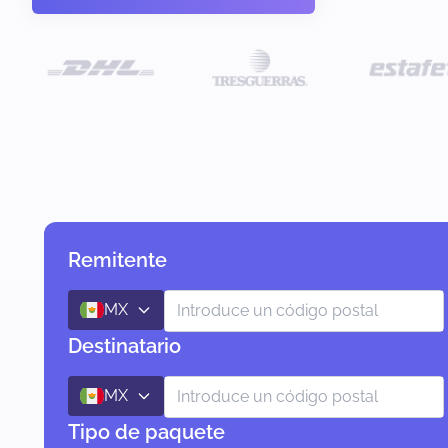
Remitente
MX
Destinatario
MX
Tipo de paquete