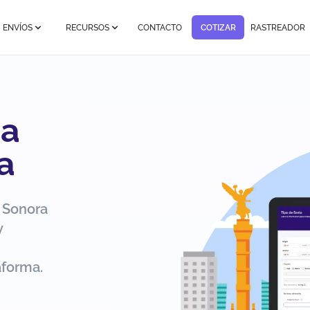
ENVÍOS
RECURSOS
CONTACTO
COTIZAR
RASTREADOR
 a
a
 Sonora
y
aforma.