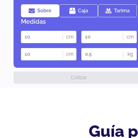
Sobre
Caja
Tarima
Medidas
cm
cm
cm
kg
Cotizar
Guía p