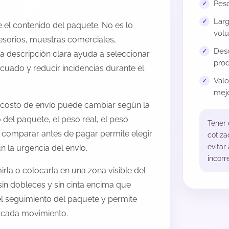
Peso
Larg
el contenido del paquete. No es lo
volu
esorios, muestras comerciales,
Desc
na descripción clara ayuda a seleccionar
prod
cuado y reducir incidencias durante el
Val
mejo
 costo de envío puede cambiar según la
 del paquete, el peso real, el peso
Tener
, comparar antes de pagar permite elegir
cotiza
evitar
 la urgencia del envío.
incorr
rla o colocarla en una zona visible del
sin dobleces y sin cinta encima que
 el seguimiento del paquete y permite
a cada movimiento.