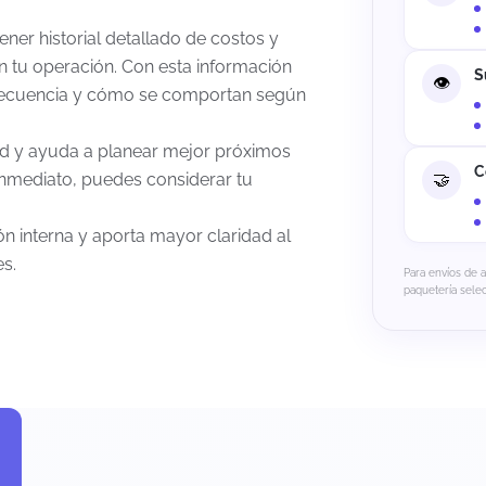
ner historial detallado de costos y
n tu operación. Con esta información
S
frecuencia y cómo se comportan según
dad y ayuda a planear mejor próximos
C
inmediato, puedes considerar tu
ón interna y aporta mayor claridad al
s.
Para envíos de 
paquetería sele