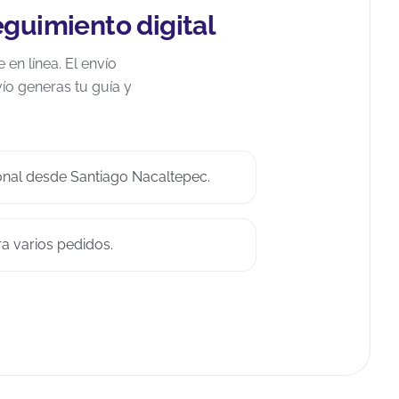
guimiento digital
n línea. El envío
vío generas tu guía y
onal desde Santiago Nacaltepec.
ra varios pedidos.