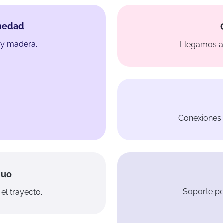
umedad
 y madera.
Llegamos a 
Conexiones 
nuo
Soporte pe
el trayecto.