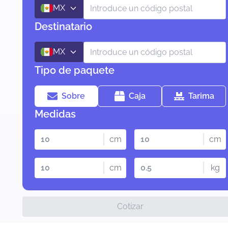
MX
Destinatario
MX
Tipo de paquete
Sobre
Caja
Tarima
Medidas
cm
cm
cm
kg
Cotizar