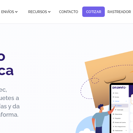
ENVÍOS
RECURSOS
CONTACTO
COTIZAR
RASTREADOR
o
ca
ec,
uetes a
as y da
aforma.