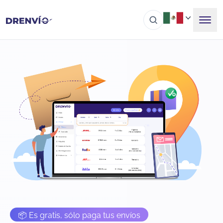
📦 Es gratis, sólo paga tus envíos