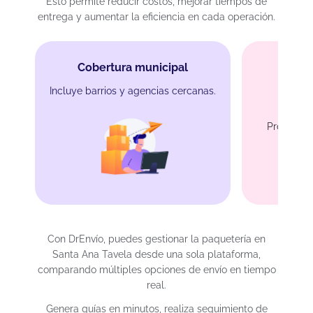
Esto permite reducir costos, mejorar tiempos de
entrega y aumentar la eficiencia en cada operación.
Cobertura municipal
Incluye barrios y agencias cercanas.
Env
Protecció
Con DrEnvío, puedes gestionar la paquetería en
Santa Ana Tavela desde una sola plataforma,
comparando múltiples opciones de envío en tiempo
real.
Genera guías en minutos, realiza seguimiento de