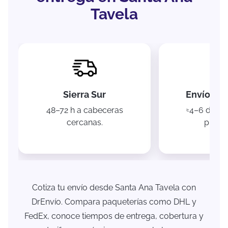
Tavela
Sierra Sur
Envíos na
48–72 h a cabeceras
≈4–6 días 
cercanas.
princi
Cotiza tu envío desde Santa Ana Tavela con
DrEnvío. Compara paqueterías como DHL y
FedEx, conoce tiempos de entrega, cobertura y