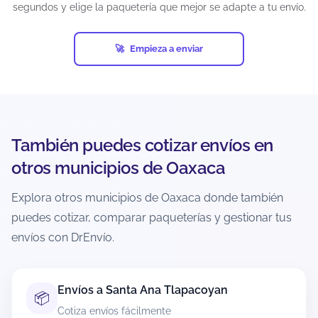
generar la guía?
segundos y elige la paquetería que mejor se adapte a tu envío.
Depende del estatus del envío y de la política de
la paquetería. Si el paquete aún no ha sido
Empieza a enviar
recolectado o ingresado a la red, suele haber
más posibilidades.
Si ya está en tránsito, normalmente no es
cancelable. La recomendación es revisar
inmediatamente el estatus y actuar lo más
También puedes cotizar envíos en
pronto posible.
otros municipios de Oaxaca
¿Cómo evito retrasos o incidencias al
Explora otros municipios de Oaxaca donde también
enviar desde Santa Ana Tavela?
puedes cotizar, comparar paqueterías y gestionar tus
Verifica dirección completa, código postal
envíos con DrEnvío.
correcto y teléfono vigente del destinatario.
Empaca con materiales adecuados y declara
medidas/peso reales para evitar ajustes.
Envíos a Santa Ana Tlapacoyan
📦
Si el contenido es delicado, refuerza el embalaje
Cotiza envíos fácilmente