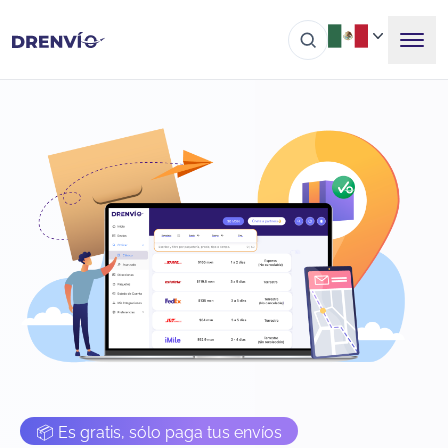
📦 Es gratis, sólo paga tus envíos