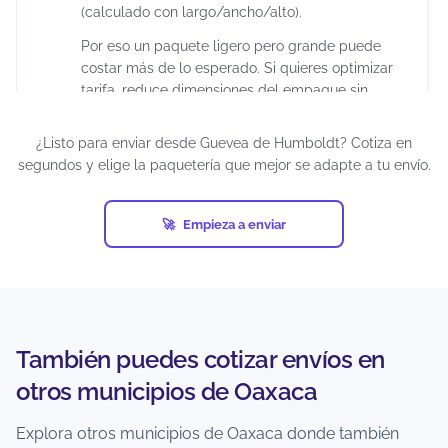
(calculado con largo/ancho/alto).
Por eso un paquete ligero pero grande puede
costar más de lo esperado. Si quieres optimizar
tarifa, reduce dimensiones del empaque sin
comprometer la protección del producto.
¿Listo para enviar desde Guevea de Humboldt? Cotiza en
segundos y elige la paquetería que mejor se adapte a tu envío.
¿Puedo enviar paquetes grandes desde
Guevea de Humboldt?
Empieza a enviar
Sí, siempre que estén dentro de los límites del
servicio y la paquetería. En el cotizador podrás
ver qué opciones aceptan tu peso/dimensiones
para esa ruta. Si el paquete es muy grande,
puede que solo aparezcan servicios específicos o
con condiciones distintas.
También puedes cotizar envíos en
otros municipios de Oaxaca
¿Puedo enviar a zonas rurales o
localidades alejadas desde Guevea de
Explora otros municipios de Oaxaca donde también