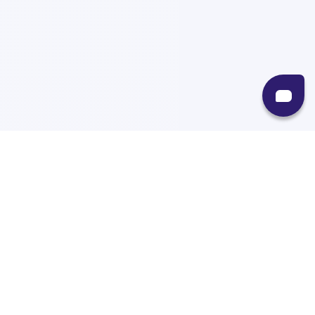
Recursos
Destinos
Políticas
Envíos
Paqueterías
Integraciones
Contacto
Paqueterías
AMPM