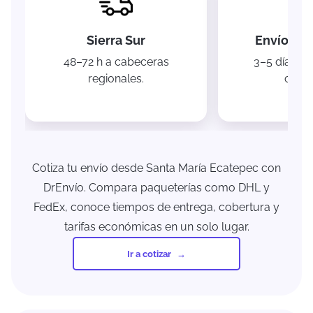
Sierra Sur
Envíos na
48–72 h a cabeceras
3–5 días a 
regionales.
ciuda
Cotiza tu envío desde Santa María Ecatepec con
DrEnvío. Compara paqueterías como DHL y
FedEx, conoce tiempos de entrega, cobertura y
tarifas económicas en un solo lugar.
Ir a cotizar