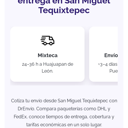
entrega en San Miguel
Tequixtepec
Mixteca
Envíos na
24–36 h a Huajuapan de
≈3–4 días a Oa
León.
Puebla 
Cotiza tu envío desde San Miguel Tequixtepec con
DrEnvío. Compara paqueterías como DHL y
FedEx, conoce tiempos de entrega, cobertura y
tarifas económicas en un solo lugar.