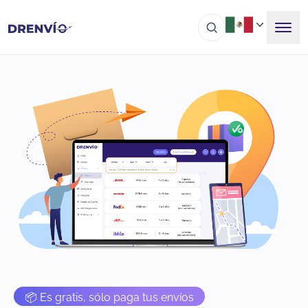
📦 Es gratis, sólo paga tus envíos