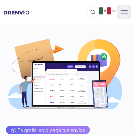
📦 Es gratis, sólo paga tus envíos