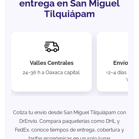
entrega en San Miguel
Tilquiápam
Valles Centrales
Envíos na
24–36 h a Oaxaca capital.
≈2–4 días a C
Verac
Cotiza tu envío desde San Miguel Tilquiápam con
DrEnvío. Compara paqueterías como DHL y
FedEx, conoce tiempos de entrega, cobertura y
tarifas económicas en un solo lugar.