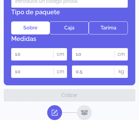
Tipo de paquete
Sobre
Caja
Tarima
Medidas
cm
cm
cm
kg
Cotizar