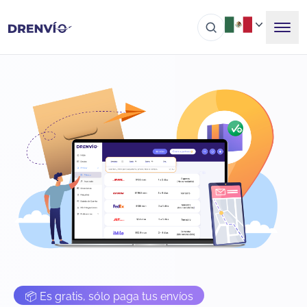
📦 Es gratis, sólo paga tus envíos