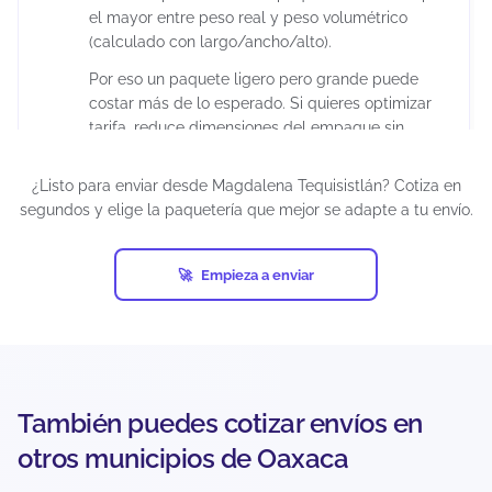
el mayor entre peso real y peso volumétrico
(calculado con largo/ancho/alto).
Por eso un paquete ligero pero grande puede
costar más de lo esperado. Si quieres optimizar
tarifa, reduce dimensiones del empaque sin
comprometer la protección del producto.
¿Listo para enviar desde Magdalena Tequisistlán? Cotiza en
segundos y elige la paquetería que mejor se adapte a tu envío.
¿Puedo enviar paquetes grandes desde
Magdalena Tequisistlán?
Empieza a enviar
Sí, siempre que estén dentro de los límites del
servicio y la paquetería. En el cotizador podrás
ver qué opciones aceptan tu peso/dimensiones
para esa ruta. Si el paquete es muy grande,
puede que solo aparezcan servicios específicos o
con condiciones distintas.
También puedes cotizar envíos en
otros municipios de Oaxaca
¿Puedo enviar a zonas rurales o