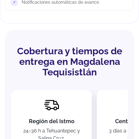
Notificaciones automáticas de avance.
Cobertura y tiempos de
entrega en Magdalena
Tequisistlán
Región del Istmo
Centro y
24–36 h a Tehuantepec y
3 días a Oaxa
Salina Cruz.
Chia