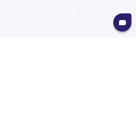
Recursos
Destinos
Políticas
Envíos
Paqueterías
Integraciones
Contacto
Paqueterías
AMPM
99minutos
iVoy
Estafeta
J&T Express