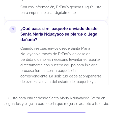
Con esa información, DrEnvío genera tu guía lista
para imprimir o usar digitalmente.
¿Qué pasa si mi paquete enviado desde
Santa María Nduayaco se pierde o llega
dañado?
Cuando realizas envíos desde Santa María
Nduayaco a través de DrEnvío, en caso de
pérdida o daño, es necesario levantar el reporte
directamente con nuestro equipo para iniciar el
proceso formal con la paquetería
correspondiente. La solicitud debe acompañarse
de evidencia clara del estado del paquete y la
factura original del producto previa al envío,
debidamente timbrada por la autoridad fiscal
¿Listo para enviar desde Santa María Nduayaco? Cotiza en
correspondiente. Es importante considerar que la
segundos y elige la paquetería que mejor se adapte a tu envío.
aprobación del reembolso depende de la
evaluación de la empresa de mensajería, ya que