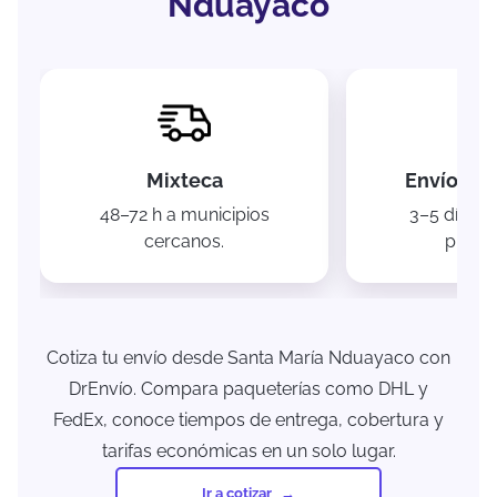
Nduayaco
Mixteca
Envíos na
48–72 h a municipios
3–5 días a
cercanos.
princi
Cotiza tu envío desde Santa María Nduayaco con
DrEnvío. Compara paqueterías como DHL y
FedEx, conoce tiempos de entrega, cobertura y
tarifas económicas en un solo lugar.
Ir a cotizar