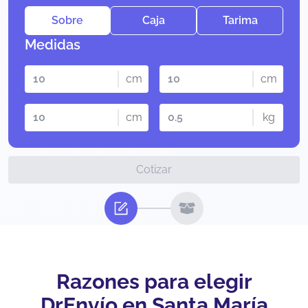
Sobre
Caja
Tarima
Medidas
cm
cm
cm
kg
Cotizar
Razones para elegir
DrEnvío en Santa María