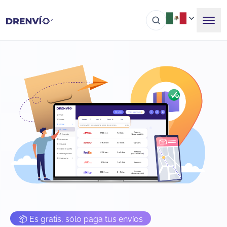
📦 Es gratis, sólo paga tus envíos