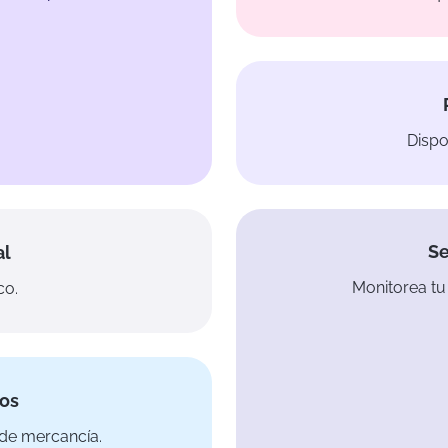
Dispo
Se
al
Monitorea tu
co.
íos
de mercancía.