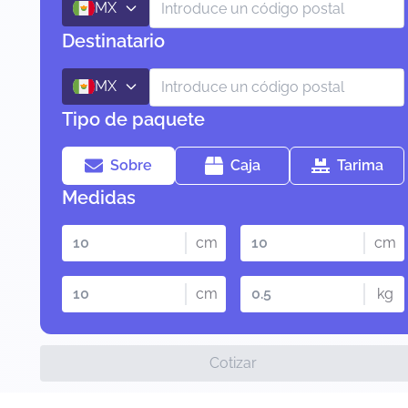
MX
Destinatario
MX
Tipo de paquete
Sobre
Caja
Tarima
Medidas
cm
cm
cm
kg
Cotizar