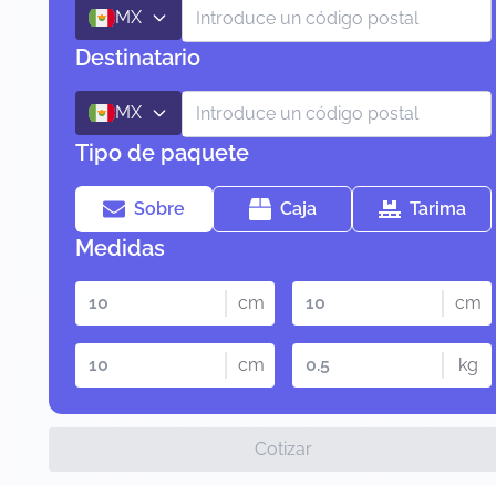
MX
Destinatario
MX
Tipo de paquete
Sobre
Caja
Tarima
Medidas
cm
cm
cm
kg
Cotizar