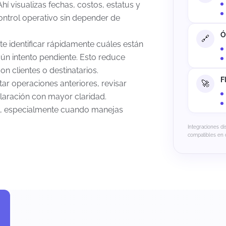
hí visualizas fechas, costos, estatus y
control operativo sin depender de
Ó
te identificar rápidamente cuáles están
lgún intento pendiente. Esto reduce
n clientes o destinatarios.
F
tar operaciones anteriores, revisar
laración con mayor claridad.
dad, especialmente cuando manejas
Integraciones di
compatibles en 