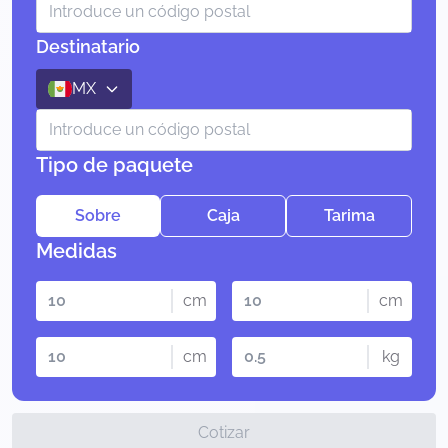
Destinatario
MX
Tipo de paquete
Sobre
Caja
Tarima
Medidas
cm
cm
cm
kg
Cotizar