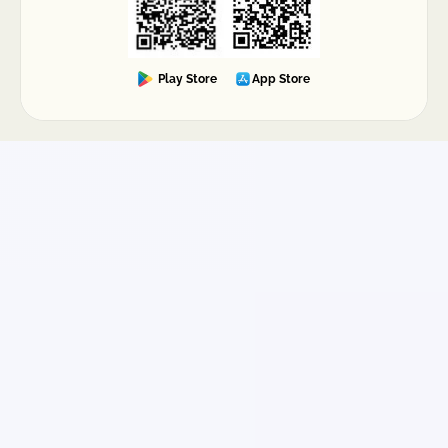
a usuarios individuales como a empresas con
convenios especiales.
Play Store
App Store
¿Qué sucede si mi envío desde San Pedro
Quiatoni tiene sobrepeso o medidas
incorrectas?
Al generar una guía para envíos desde San Pedro
Quiatoni, es fundamental ingresar el peso y
dimensiones reales del paquete. Si la empresa
de mensajería detecta diferencias durante el
proceso de revisión o escaneo, puede aplicar
cargos adicionales por sobrepeso o volumen
excedente. Estos ajustes son determinados
directamente por la paquetería y posteriormente
reflejados en tu cuenta dentro de la plataforma.
En caso de no liquidarse dentro del plazo
establecido, podrían generarse restricciones
temporales en el uso del servicio. Para evitar