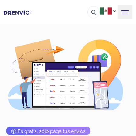
📦 Es gratis, sólo paga tus envíos