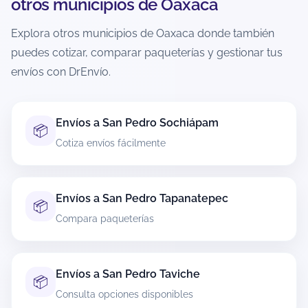
otros municipios de Oaxaca
adicionales, por lo que es responsabilidad del
usuario verificar las condiciones antes de generar
Explora otros municipios de Oaxaca donde también
la guía.
puedes cotizar, comparar paqueterías y gestionar tus
envíos con DrEnvío.
¿Hay recolección a domicilio en San
Pedro Quiatoni?
Sí, muchas paqueterías ofrecen recolección a
Envíos a San Pedro Sochiápam
📦
domicilio en San Pedro Quiatoni, pero depende
Cotiza envíos fácilmente
de la cobertura y del servicio elegido. Durante la
cotización podrás ver si tu ruta permite
recolección y, cuando aplique, seleccionar
ventana u horario disponible.
Envíos a San Pedro Tapanatepec
📦
Compara paqueterías
Si no hay recolección, también podrás optar por
entrega en sucursal o punto autorizado según la
paquetería.
Envíos a San Pedro Taviche
📦
¿Cómo rastreo mi paquete si envío desde
Consulta opciones disponibles