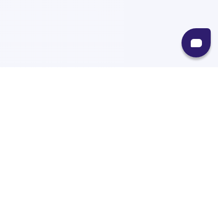
Recursos
Destinos
Políticas
Envíos
Paqueterías
Integraciones
Contacto
Paqueterías
AMPM
99minutos
iVoy