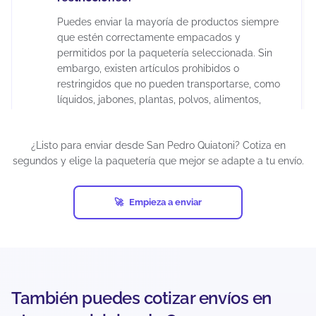
Puedes enviar la mayoría de productos siempre
que estén correctamente empacados y
permitidos por la paquetería seleccionada. Sin
embargo, existen artículos prohibidos o
restringidos que no pueden transportarse, como
líquidos, jabones, plantas, polvos, alimentos,
madera, cerámica, juguetes para menores de 3
años, químicos, maquillajes, insecticidas,
¿Listo para enviar desde San Pedro Quiatoni? Cotiza en
suplementos alimenticios, cápsulas, tabletas,
segundos y elige la paquetería que mejor se adapte a tu envío.
armas artificiales, restos humanos o animales,
diamantes industriales, pornografía, billetes de
lotería, cheques, obras de arte, antigüedades,
Empieza a enviar
tarjetas de crédito activadas, productos pirata,
entre otros.
Si un envío contiene artículos prohibidos y ocurre
una eventualidad (pérdida, daño, retención o
confiscación), el seguro puede cancelarse
También puedes cotizar envíos en
automáticamente. Además, cada empresa de
mensajería puede establecer restricciones