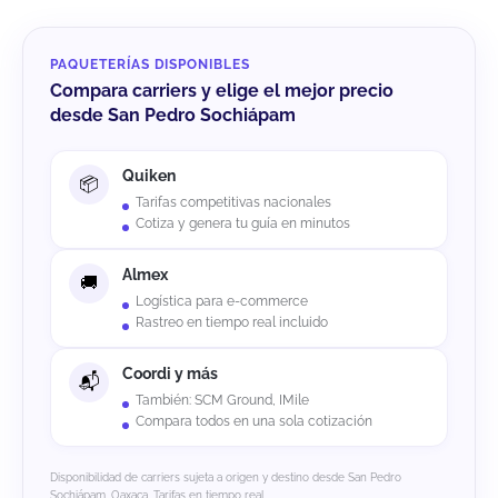
PAQUETERÍAS DISPONIBLES
Compara carriers y elige el mejor precio
desde San Pedro Sochiápam
Quiken
Tarifas competitivas nacionales
Cotiza y genera tu guía en minutos
Almex
Logística para e-commerce
Rastreo en tiempo real incluido
Coordi y más
También: SCM Ground, IMile
Compara todos en una sola cotización
Disponibilidad de carriers sujeta a origen y destino desde San Pedro
Sochiápam, Oaxaca. Tarifas en tiempo real.