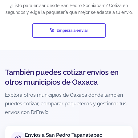
¿Listo para enviar desde San Pedro Sochiápam? Cotiza en
segundos y elige la paquetería que mejor se adapte a tu envío.
¿Puedo enviar paquetes grandes desde
San Pedro Sochiápam?
Empieza a enviar
Sí, siempre que estén dentro de los límites del
servicio y la paquetería. En el cotizador podrás
ver qué opciones aceptan tu peso/dimensiones
para esa ruta. Si el paquete es muy grande,
puede que solo aparezcan servicios específicos o
con condiciones distintas.
También puedes cotizar envíos en
otros municipios de Oaxaca
¿Puedo enviar a zonas rurales o
localidades alejadas desde San Pedro
Explora otros municipios de Oaxaca donde también
Sochiápam?
puedes cotizar, comparar paqueterías y gestionar tus
Depende de la cobertura de cada paquetería
envíos con DrEnvío.
hacia el código postal de destino. Al cotizar con
CP exacto, el sistema muestra solo opciones
disponibles para esa ruta. En zonas extendidas
Envíos a San Pedro Tapanatepec
puede haber tiempos mayores o cargos