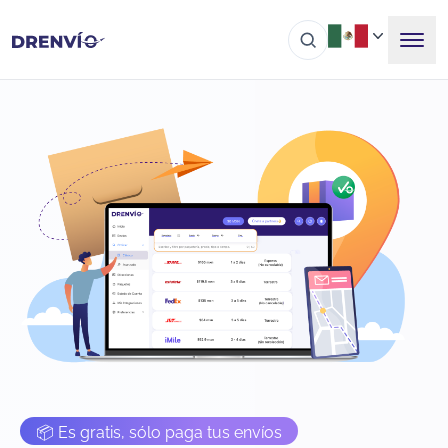
📦 Es gratis, sólo paga tus envíos