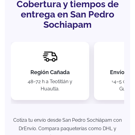
Cobertura y tiempos de
entrega en San Pedro
Sochiapam
Región Cañada
Envíos na
48–72 h a Teotitlán y
≈4–5 días
Huautla.
Guadal
Cotiza tu envío desde San Pedro Sochiápam con
DrEnvío. Compara paqueterías como DHL y