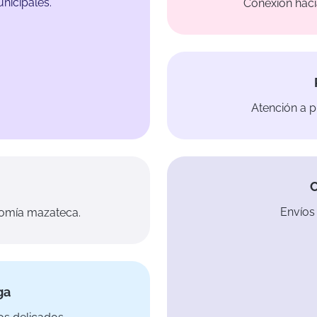
nicipales.
Conexión haci
Atención a p
C
Envíos 
nomía mazateca.
ga