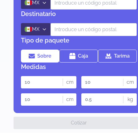
MX
Destinatario
MX
Tipo de paquete
Sobre
Caja
Tarima
Medidas
cm
cm
cm
kg
Cotizar