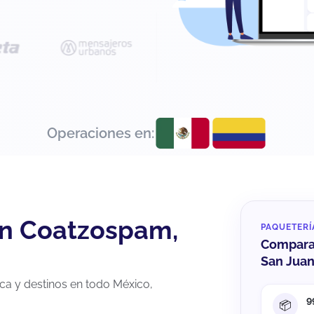
Operaciones en:
an Coatzospam,
PAQUETERÍ
Compara 
San Jua
a y destinos en todo México,
9