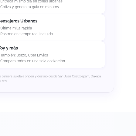
Entrega mismo día en zonas urbanas
Cotiza y genera tu guía en minutos
ensajeros Urbanos
Última milla rápida
Rastreo en tiempo real incluido
Voy y más
También: Borzo, Uber Envíos
Compara todos en una sola cotización
e carriers sujeta a origen y destino desde San Juan Coatzóspam, Oaxaca.
 real.