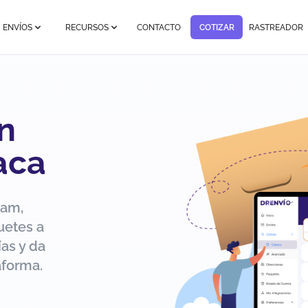
ENVÍOS
RECURSOS
CONTACTO
COTIZAR
RASTREADOR
n
aca
pam,
uetes a
as y da
aforma.