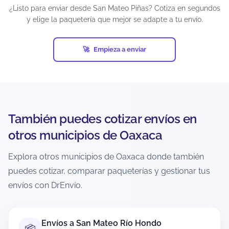
¿Listo para enviar desde San Mateo Piñas? Cotiza en segundos
¿Puedo enviar paquetes grandes desde
y elige la paquetería que mejor se adapte a tu envío.
San Mateo Piñas?
Sí, siempre que estén dentro de los límites del
Empieza a enviar
servicio y la paquetería. En el cotizador podrás
ver qué opciones aceptan tu peso/dimensiones
para esa ruta. Si el paquete es muy grande,
puede que solo aparezcan servicios específicos o
con condiciones distintas.
También puedes cotizar envíos en
¿Puedo enviar a zonas rurales o
otros municipios de Oaxaca
localidades alejadas desde San Mateo
Piñas?
Explora otros municipios de Oaxaca donde también
puedes cotizar, comparar paqueterías y gestionar tus
Depende de la cobertura de cada paquetería
hacia el código postal de destino. Al cotizar con
envíos con DrEnvío.
CP exacto, el sistema muestra solo opciones
disponibles para esa ruta. En zonas extendidas
puede haber tiempos mayores o cargos
Envíos a San Mateo Río Hondo
📦
adicionales según la política del transportista.