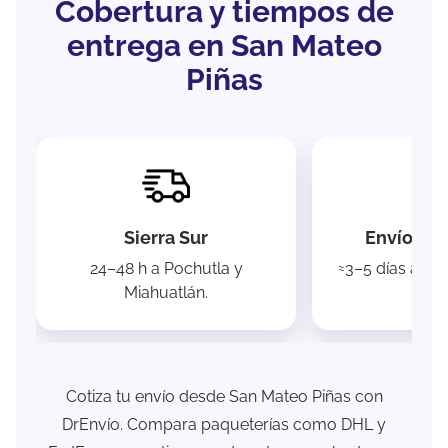
Cobertura y tiempos de
entrega en San Mateo
Piñas
Sierra Sur
Envíos na
24–48 h a Pochutla y
≈3–5 días a O
Miahuatlán.
Pueb
Cotiza tu envío desde San Mateo Piñas con
DrEnvío. Compara paqueterías como DHL y