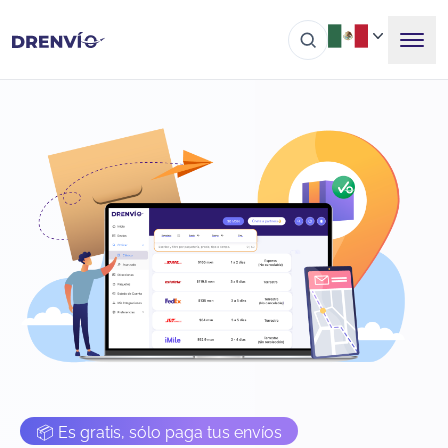
📦 Es gratis, sólo paga tus envíos