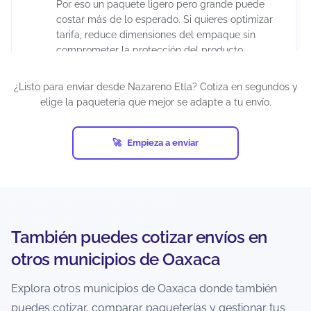
Por eso un paquete ligero pero grande puede
costar más de lo esperado. Si quieres optimizar
tarifa, reduce dimensiones del empaque sin
comprometer la protección del producto.
¿Listo para enviar desde Nazareno Etla? Cotiza en segundos y
¿Puedo enviar paquetes grandes desde
elige la paquetería que mejor se adapte a tu envío.
Nazareno Etla?
Sí, siempre que estén dentro de los límites del
Empieza a enviar
servicio y la paquetería. En el cotizador podrás
ver qué opciones aceptan tu peso/dimensiones
para esa ruta. Si el paquete es muy grande,
puede que solo aparezcan servicios específicos o
con condiciones distintas.
También puedes cotizar envíos en
¿Puedo enviar a zonas rurales o
otros municipios de Oaxaca
localidades alejadas desde Nazareno
Etla?
Explora otros municipios de Oaxaca donde también
puedes cotizar, comparar paqueterías y gestionar tus
Depende de la cobertura de cada paquetería