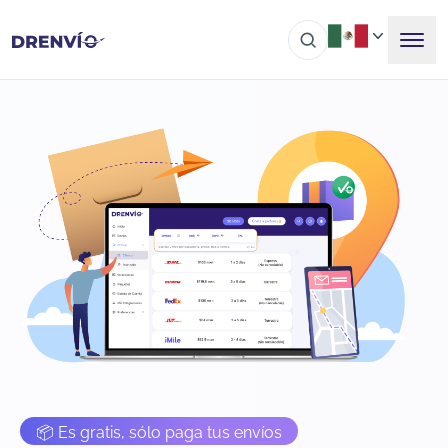
📦 Es gratis, sólo paga tus envíos