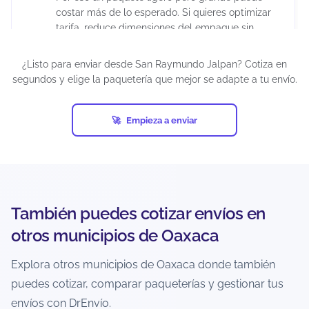
costar más de lo esperado. Si quieres optimizar
tarifa, reduce dimensiones del empaque sin
comprometer la protección del producto.
¿Listo para enviar desde San Raymundo Jalpan? Cotiza en
segundos y elige la paquetería que mejor se adapte a tu envío.
¿Puedo enviar paquetes grandes desde
San Raymundo Jalpan?
Empieza a enviar
Sí, siempre que estén dentro de los límites del
servicio y la paquetería. En el cotizador podrás
ver qué opciones aceptan tu peso/dimensiones
para esa ruta. Si el paquete es muy grande,
puede que solo aparezcan servicios específicos o
con condiciones distintas.
También puedes cotizar envíos en
otros municipios de Oaxaca
¿Puedo enviar a zonas rurales o
localidades alejadas desde San
Explora otros municipios de Oaxaca donde también
Raymundo Jalpan?
puedes cotizar, comparar paqueterías y gestionar tus
Depende de la cobertura de cada paquetería
envíos con DrEnvío.