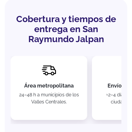
Cobertura y tiempos de
entrega en San
Raymundo Jalpan
Área metropolitana
Envíos na
24–48 h a municipios de los
≈2–4 días a 
Valles Centrales.
ciudades 