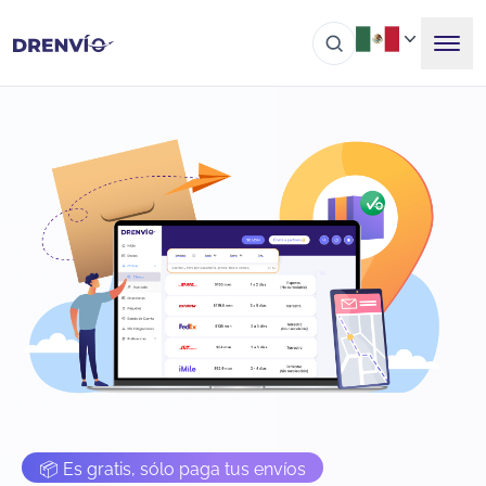
📦 Es gratis, sólo paga tus envíos