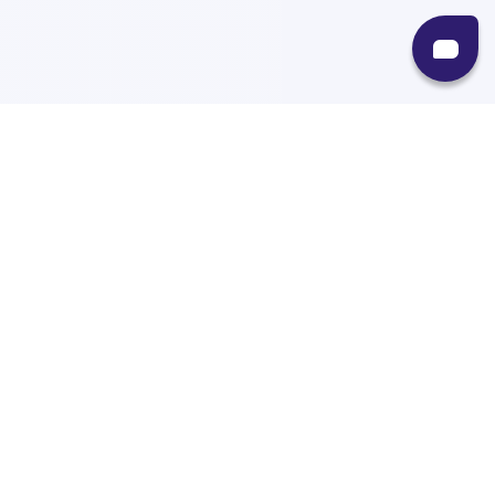
Recursos
Destinos
Políticas
Envíos
Paqueterías
Integraciones
Contacto
Paqueterías
AMPM
99minutos
iVoy
Estafeta
J&T Express