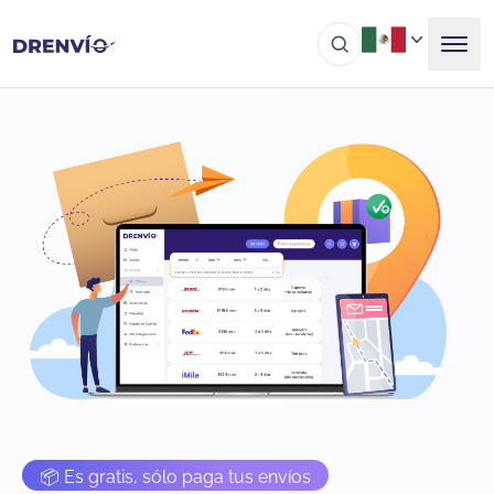
📦 Es gratis, sólo paga tus envíos