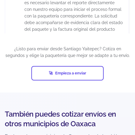
es necesario levantar el reporte directamente
con nuestro equipo para iniciar el proceso formal
con la paquetería correspondiente. La solicitud
debe acompañarse de evidencia clara del estado
del paquete y la factura original del producto
previa al envío, debidamente timbrada por la
autoridad fiscal correspondiente. Es importante
¿Listo para enviar desde Santiago Yaitepec? Cotiza en
considerar que la aprobación del reembolso
segundos y elige la paquetería que mejor se adapte a tu envío.
depende de la evaluación de la empresa de
mensajería, ya que cada transportista cuenta con
sus propios protocolos de validación.
Empieza a enviar
Los tiempos de resolución pueden extenderse
varias semanas debido a los procesos internos
de investigación. Para reducir riesgos, se
recomienda utilizar embalaje adecuado y
declarar correctamente el valor real del
También puedes cotizar envíos en
contenido.
otros municipios de Oaxaca
¿Hay un límite de peso o tamaño para