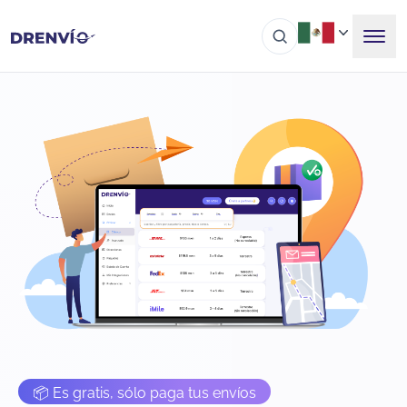
📦 Es gratis, sólo paga tus envíos