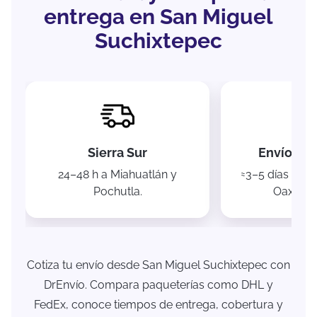
entrega en San Miguel
Suchixtepec
Sierra Sur
Envíos na
24–48 h a Miahuatlán y
≈3–5 días a C
Pochutla.
Oaxaca c
Cotiza tu envío desde San Miguel Suchixtepec con
DrEnvío. Compara paqueterías como DHL y
FedEx, conoce tiempos de entrega, cobertura y