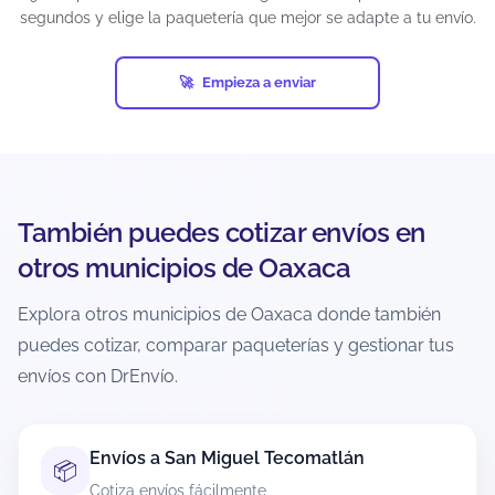
segundos y elige la paquetería que mejor se adapte a tu envío.
armas artificiales, restos humanos o animales,
diamantes industriales, pornografía, billetes de
lotería, cheques, obras de arte, antigüedades,
Empieza a enviar
tarjetas de crédito activadas, productos pirata,
entre otros.
Si un envío contiene artículos prohibidos y ocurre
una eventualidad (pérdida, daño, retención o
confiscación), el seguro puede cancelarse
También puedes cotizar envíos en
automáticamente. Además, cada empresa de
mensajería puede establecer restricciones
otros municipios de Oaxaca
adicionales, por lo que es responsabilidad del
usuario verificar las condiciones antes de generar
Explora otros municipios de Oaxaca donde también
la guía.
puedes cotizar, comparar paqueterías y gestionar tus
envíos con DrEnvío.
¿Hay recolección a domicilio en San
Miguel Suchixtepec?
Sí, muchas paqueterías ofrecen recolección a
Envíos a San Miguel Tecomatlán
📦
domicilio en San Miguel Suchixtepec, pero
Cotiza envíos fácilmente