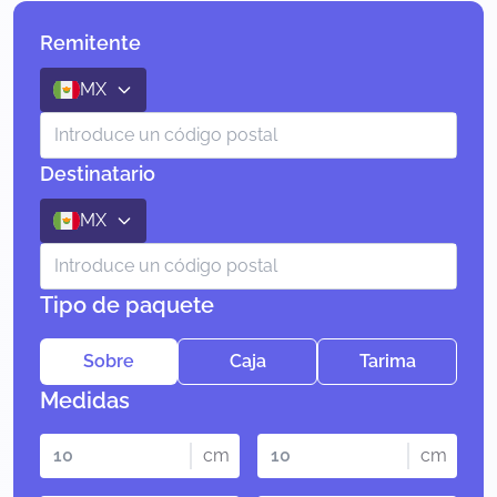
Remitente
MX
Destinatario
MX
Tipo de paquete
Sobre
Caja
Tarima
Medidas
cm
cm