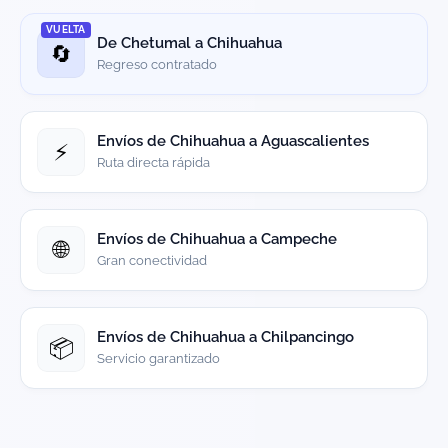
VUELTA
De Chetumal a Chihuahua
🔄
Regreso contratado
Envíos de Chihuahua a Aguascalientes
⚡
Ruta directa rápida
Envíos de Chihuahua a Campeche
🌐
Gran conectividad
Envíos de Chihuahua a Chilpancingo
📦
Servicio garantizado