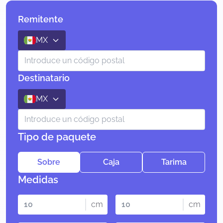
Remitente
MX
Destinatario
MX
Tipo de paquete
Sobre
Caja
Tarima
Medidas
cm
cm