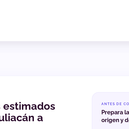
s estimados
ANTES DE C
Prepara l
uliacán a
origen y d