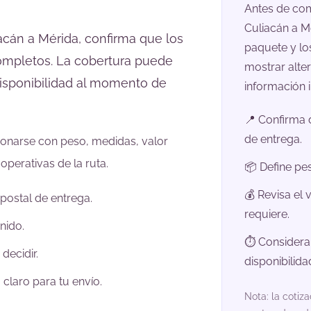
Antes de com
Culiacán a Mé
acán a Mérida, confirma que los
paquete y lo
ompletos. La cobertura puede
mostrar alte
 disponibilidad al momento de
información 
📍 Confirma 
de entrega.
cionarse con peso, medidas, valor
operativas de la ruta.
📦 Define pe
💰 Revisa el 
 postal de entrega.
requiere.
nido.
⏱️ Considera
decidir.
disponibilida
 claro para tu envío.
Nota: la cotiz