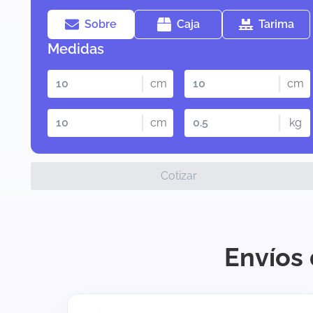
Sobre
Caja
Tarima
Medidas
cm
cm
cm
kg
Cotizar
Envíos 