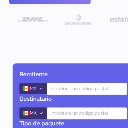
Remitente
MX
Destinatario
MX
Tipo de paquete