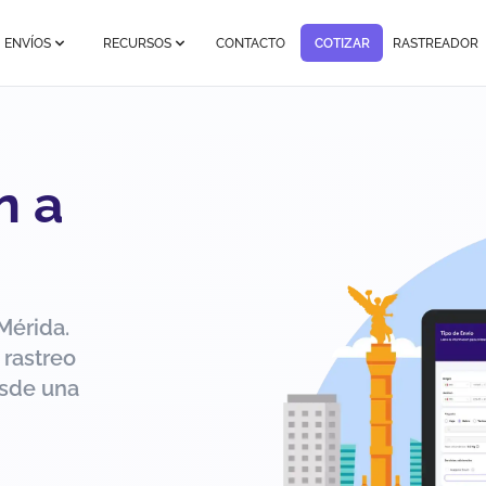
ENVÍOS
RECURSOS
CONTACTO
COTIZAR
RASTREADOR
n a
Mérida.
 rastreo
esde una