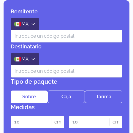
Remitente
MX
Destinatario
MX
Tipo de paquete
Sobre
Caja
Tarima
Medidas
cm
cm