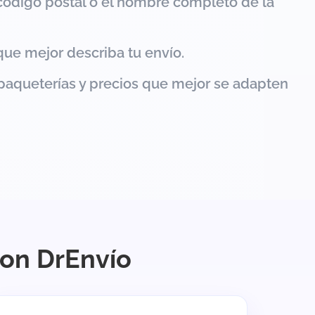
código postal o el nombre completo de la
que mejor describa tu envío.
paqueterías y precios que mejor se adapten
con DrEnvío