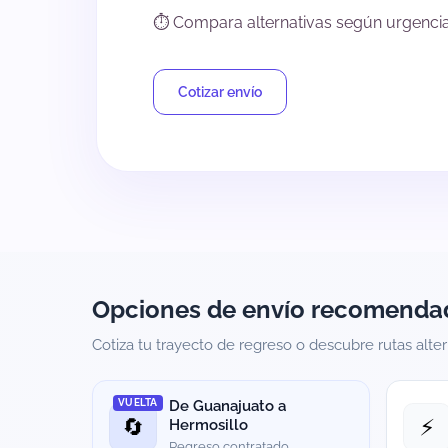
⏱️ Compara alternativas según urgencia 
Cotizar envío
Opciones de envío recomenda
Cotiza tu trayecto de regreso o descubre rutas alte
VUELTA
De Guanajuato a
🔄
⚡
Hermosillo
Regreso contratado