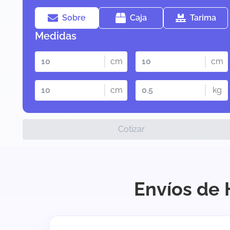
Sobre
Caja
Tarima
Medidas
cm
cm
cm
kg
Cotizar
Envíos de 