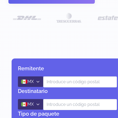
Remitente
MX
Destinatario
MX
Tipo de paquete