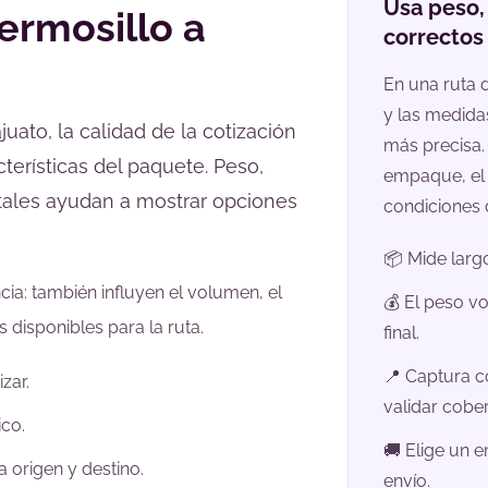
Usa peso
ermosillo a
correctos 
En una ruta 
y las medida
uato, la calidad de la cotización
más precisa.
terísticas del paquete. Peso,
empaque, el 
tales ayudan a mostrar opciones
condiciones 
📦 Mide largo
cia: también influyen el volumen, el
💰 El peso vo
 disponibles para la ruta.
final.
📍 Captura c
zar.
validar cober
ico.
🚚 Elige un 
 origen y destino.
envío.