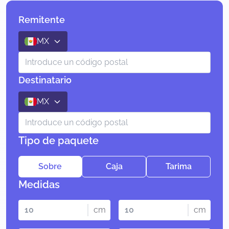
Remitente
MX
Destinatario
MX
Tipo de paquete
Sobre
Caja
Tarima
Medidas
cm
cm