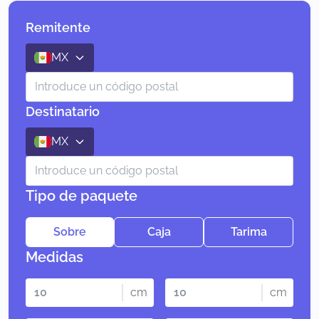
Remitente
MX
Destinatario
MX
Tipo de paquete
Sobre
Caja
Tarima
Medidas
cm
cm