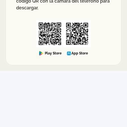
código QR con la cámara del teléfono para
descargar.
Play Store
App Store