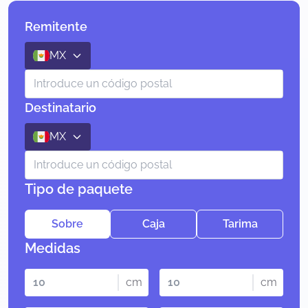
Remitente
MX
Destinatario
MX
Tipo de paquete
Sobre
Caja
Tarima
Medidas
cm
cm