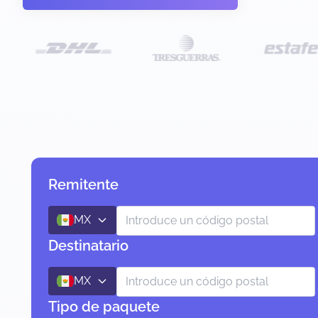
Remitente
MX
Destinatario
MX
Tipo de paquete