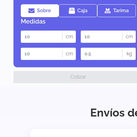
Sobre
Caja
Tarima
Medidas
cm
cm
cm
kg
Cotizar
Envíos d