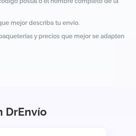
código postal o el nombre completo de la
que mejor describa tu envío.
paqueterías y precios que mejor se adapten
n DrEnvío