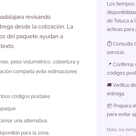
Los tiempos
disponibilida
uadalajara revisando
de Toluca a G
trega desde la cotización. La
activas para 
atos del paquete ayudan a
⏱️ Consulta 
texto.
servicio.
ones, peso volumétrico, cobertura y
📍 Confirma 
rmación completa evita estimaciones
códigos post
🚚 Verifica d
entrega.
ambos códigos postales.
📦 Prepara e
empaque.
para evitar a
ionar una alternativa.
Nota: los tie
isponible para la zona.