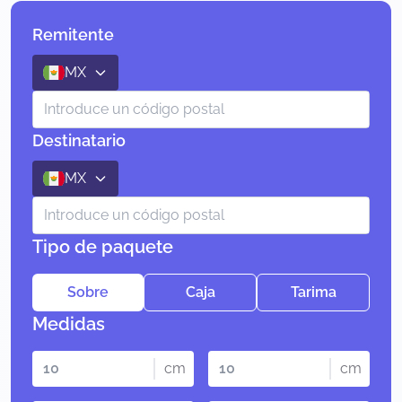
Remitente
MX
Destinatario
MX
Tipo de paquete
Sobre
Caja
Tarima
Medidas
cm
cm