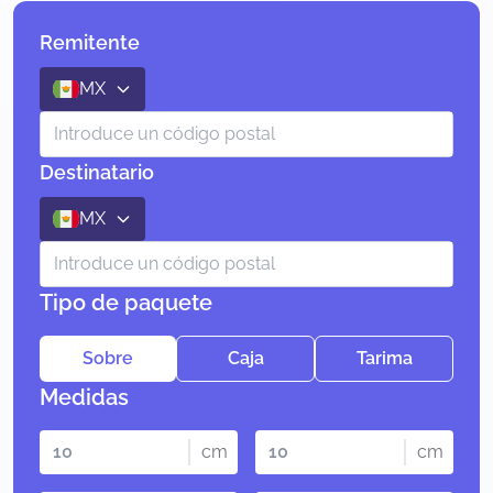
Remitente
MX
Destinatario
MX
Tipo de paquete
Sobre
Caja
Tarima
Medidas
cm
cm