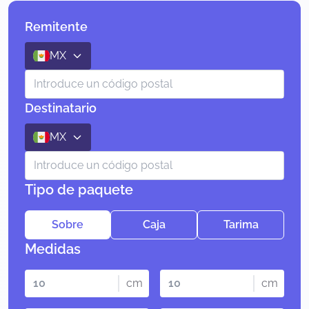
Remitente
MX
Destinatario
MX
Tipo de paquete
Sobre
Caja
Tarima
Medidas
cm
cm